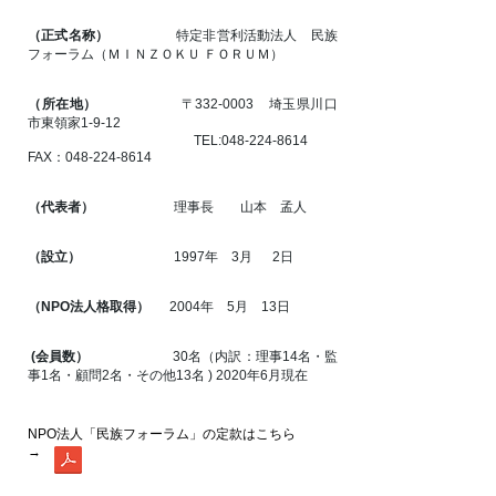
（
正式名称）
特定非営利活動法人 民族
フォーラム
（ＭＩＮＺＯＫＵ ＦＯＲＵＭ）
（所在地）
〒332-0003 埼玉県川口
市東領家1-9-12
TEL:
048-224-8614
FAX：048-224-8614
（代表者）
理事長 山本 孟人
（設立）
1997年 3月 2日
（NPO法人格取得）
2004年 5月 13日
(会員数）
30名（内訳：理事14名・監
事1名・顧問2名・その他13名 ) 2020年6月現在
NPO法人「民族フォーラム」の定款はこちら
→