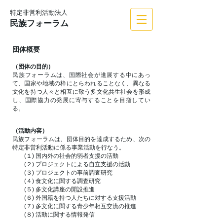
特定非営利活動法人
​民族フォーラム
団体概要
（団体の目的）
民族フォーラムは、国際社会が進展する中にあっ
て、国家や地域の枠にとらわれることなく、異なる
文化を持つ人々と相互に敬う多文化共生社会を形成
し、国際協力の発展に寄与することを目指してい
る。
（活動内容）
民族フォーラムは、団体目的を達成するため、次の
特定非営利活動に係る事業活動を行なう。
(１) 国内外の社会的弱者支援の活動
(２) プロジェクトによる自立支援の活動
(３) プロジェクトの事前調査研究
(４) 食文化に関する調査研究
(５) 多文化講座の開設推進
(６) 外国籍を持つ人たちに対する支援活動
(７) 多文化に関する青少年相互交流の推進
(８) 活動に関する情報発信